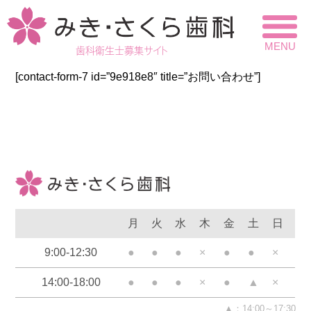
MENU
歯科衛生士
募集サイト
[contact-form-7 id=”9e918e8″ title=”お問い合わせ”]
月
火
水
木
金
土
日
9:00-12:30
●
●
●
×
●
●
×
14:00-18:00
●
●
●
×
●
▲
×
▲：14:00～17:30